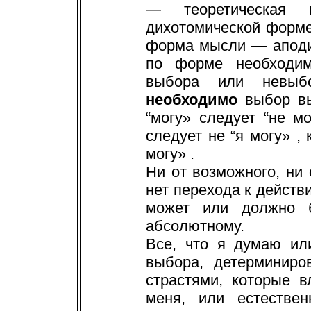
— теоретическая 
дихотомической форме
форма мысли — аподи
по форме необходи
выбора или невыб
необходимо
выбор вы
“могу» следует “не м
следует не “я могу» , 
могу» .
Ни от возможного, ни
нет перехода к действи
может или должно 
абсолютному.
Все, что я думаю ил
выбора, детерминиро
страстями, которые 
меня, или естестве