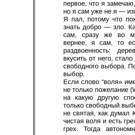
первое, что я замечаю,
но я сам уже не я — изг
Я пал, потому что п
знать добро — зло. Ка
сам, сразу же во мн
вернее, я сам, то е
раздвоенность: дер
вкусить от него, стал
свободного выбора. П
выбор.
Если слово “воля» име
не только пожелание (W
на какую другую спо
только свободный выбо
не святая, как думал 
чистая воля и есть гр
грех. Тогда автоно