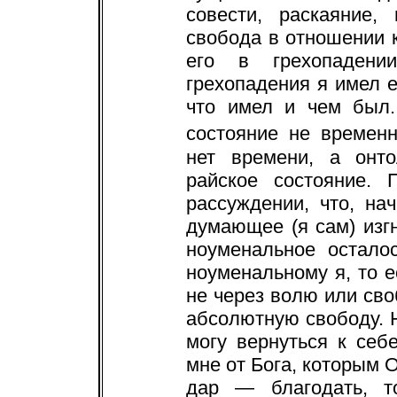
совести, раскаяние,
свобода в отношении к
его в грехопадени
грехопадения я имел е
что имел и чем был.
состояние не временн
нет времени, а онто
райское состояние.
рассуждении, что, на
думающее (я сам) изгн
ноуменальное остало
ноуменальному я, то е
не через волю или сво
абсолютную свободу. Н
могу вернуться к се
мне от Бога, которым 
дар — благодать, т