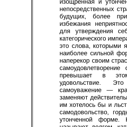
изощренная и утонче
непосредственных стр
будущих, более пр
избежания неприятно
для утверждения се
категорического импер
это слова, которыми 
наиболее сильной фо
наперекор своим страс
самоудовлетворение 
превышает в это
удовольствие. Это
самоуважение — кра
заменяют действител
им хотелось бы и льс
самодовольство, гор
утонченной форме.
называют долгом, ка