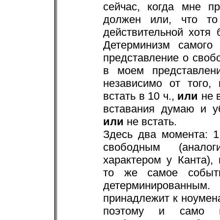
сейчас, когда мне п
должен или, что т
действительной хотя
Детерминизм самого
представление о своб
в моем представлен
независимо от того,
встать в 10 ч.,
или
не в
вставания думаю и у
или
не встать.
Здесь два момента: 
свободным (аналог
характером у Канта),
то же самое событи
детерминированны
принадлежит к ноумена
поэтому и само п