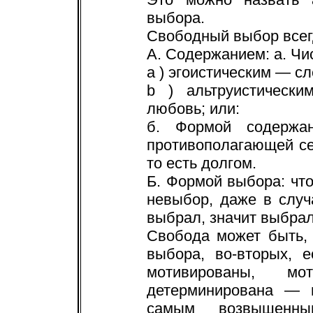
выбора.
Свободный выбор всег
А. Содержанием: а. Ч
a ) эгоистическим — с
b ) альтруистическ
любовь; или:
б. Формой содержан
противополагающей се
то есть долгом.
Б. Формой выбора: чт
невыбор, даже в слу
выбрал, значит выбра
Свобода может быть,
выбора, во-вторых, 
мотивированы, мо
детерминирована — 
самым возвышенн