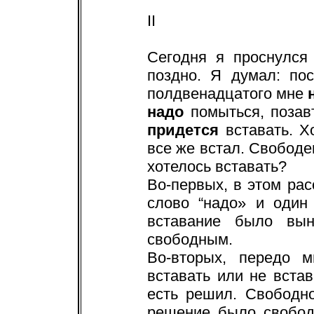
II
Сегодня я проснулся 
поздно. Я думал: по
полдвенадцатого мне
надо
помыться, позавт
придется
вставать. Хо
все же встал. Свободен
хотелось вставать?
Во-первых, в этом ра
слово “надо» и один 
вставание было вы
свободным.
Во-вторых, передо 
вставать или не встав
есть решил. Свободн
решение было свобод