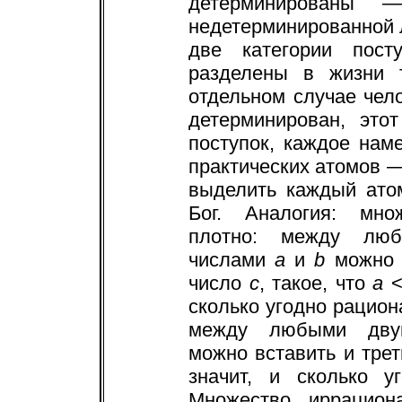
детерминированы 
недетерминированной л
две категории пост
разделены в жизни 
отдельном случае чело
детерминирован, это
поступок, каждое на
практических атомов 
выделить каждый ато
Бог. Аналогия: мно
плотно: между люб
числами
a
и
b
можно в
число
c
, такое, что
a
сколько угодно рацион
между любыми двум
можно вставить и тре
значит, и сколько у
Множество иррацион