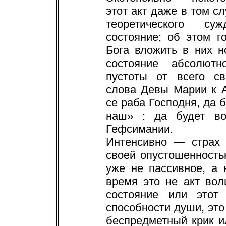
этот акт даже в том сл
теоретического су
состояние; об этом г
Бога вложить в них н
состояние абсолютн
пустоты от всего св
слова Девы Марии к А
се раба Господня, да б
наш» : да будет во
Гефсимании.
Интенсивно — страх 
своей опустошенность
уже не пассивное, а 
время это не акт вол
состояние или этот 
способности души, это
беспредметный крик и