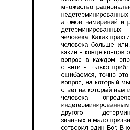
множество рациональ
недетерминированных 
атомов намерений и 
детерминированных
человека. Каких практ
человека больше или,
какие в конце концов 
вопрос в каждом оп
ответить только приб
ошибаемся, точно это
вопрос, на который мы
ответ на который нам 
человека опред
индетерминированным
другого — детерми
званных и мало призв
сотворил один Бог. В 