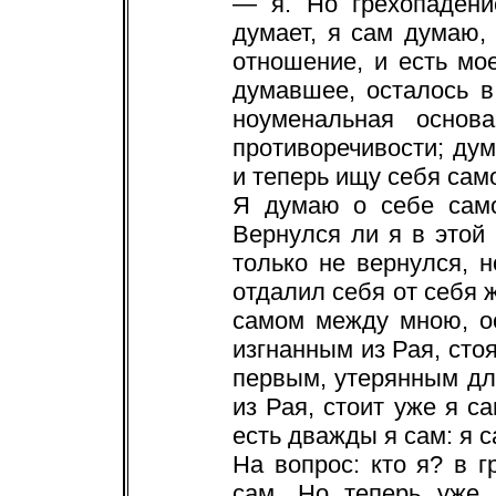
— я. Но грехопадени
думает, я сам думаю,
отношение, и есть мо
думавшее, осталось в
ноуменальная основ
противоречивости; дум
и теперь ищу себя само
Я думаю о себе сам
Вернулся ли я в этой
только не вернулся, н
отдалил себя от себя 
самом между мною, о
изгнанным из Рая, сто
первым, утерянным дл
из Рая, стоит уже я с
есть дважды я сам: я с
На вопрос: кто я? в 
сам. Но теперь уже 