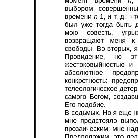
момент времени
n
,
выбором, совершенн
времени
n
-1, и т. д.:
был уже тогда быть д
мою совесть, угры
возвращают меня к 
свободы. Во-вторых,
Провидение, но э
жестоковыйностью и
абсолютное предоп
конкретность: предоп
телеологическое дете
самого Богом, создав
Его подобие.
В-седьмых. Но я еще ни
мне предстояло выпо
прозаическим: мне над
Предположим, это де