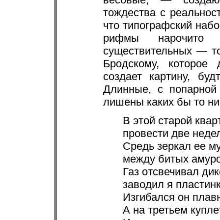
тождества с реальнос
что типографский набо
рифмы нарочито 
существительных — то
Бродскому, которое
создает картину, бу
Длинные, с попарной
лишены каких бы то ни
В этой старой кварт
провести две неде
Средь зеркал ее м
между битых амуров
Газ отсвечивал дик
заводил я пластинк
Изгибался он плавн
А на третьем купле