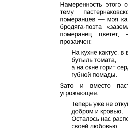
Намеренность этого 
тему пастернаковс
померанцев — моя кам
бродяга-поэта «зазе
померанец цветет,
прозаичен:
На кухне кактус, в 
бутыль томата,
а на окне горит се
губной помады.
Зато и вместо паст
угрожающее:
Теперь уже не отку
добром и кровью.
Осталось нас расп
своей любовью.