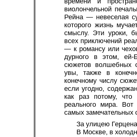
времени и простран
виолончельной печаль
Рейна — невеселая су
которого жизнь мучае
смыслу. Эти уроки, 
всех приключений реал
— к романсу или чехов
дурного в этом, ей-
сюжетов волшебных с
увы, также в конечн
конечному числу сюже
если угодно, содержан
как раз потому, что
реального мира. Во
самых замечательных с
За улицею Герцена 
В Москве, в холодн