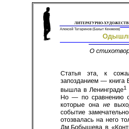
ЛИТЕРАТУРНО-ХУДОЖЕСТ
Алексей Татаринов (Бахыт Кенжеев)
Одышли
О стихотвор
Статья эта, к сож
запозданием — книга 
1
вышла в Ленинграде
Но — по сравнению с
которые она
не
выход
событие замечательно
отозвалась на него т
Дм.Бобышева в «Конт