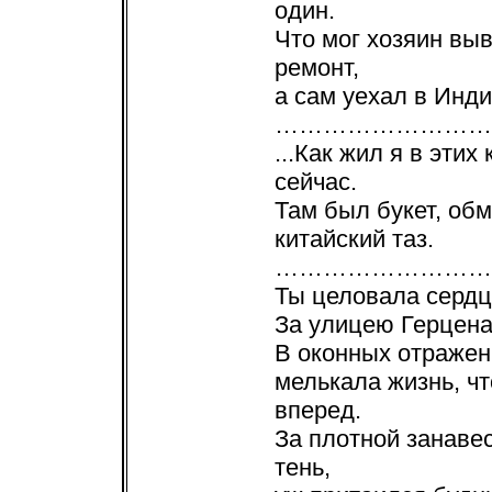
один.
Что мог хозяин вы
ремонт,
а сам уехал в Инд
………………………
...Как жил я в этих
сейчас.
Там был букет, об
китайский таз.
………………………
Ты целовала сердц
За улицею Герцена
В оконных отражен
мелькала жизнь, чт
вперед.
За плотной занаве
тень,