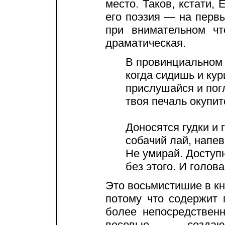
место. Таков, кстати, 
его поэзия — на первы
при внимательном чт
драматическая.
В провинциальном 
когда сидишь и ку
прислушайся и пог
твоя печаль окупит
Доносятся гудки и 
собачий лай, напе
Не умирай. Доступ
без этого. И голова
Это восьмистишие в кн
потому что содержит
более непосредствен
весовые, — создаю