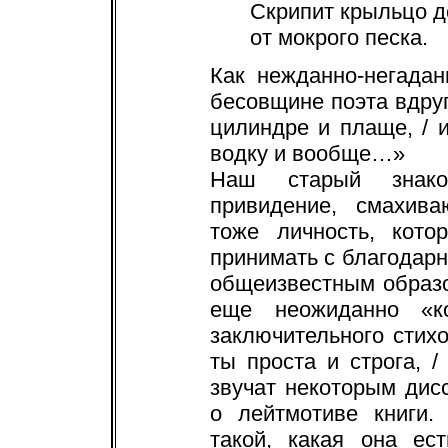
Скрипит крыльцо 
от мокрого песка.
Как нежданно-негадан
бесовщине поэта вдруг
цилиндре и плаще, / 
водку и вообще…»
Наш старый знак
привидение, смахива
тоже личность, кото
принимать с благодарн
общеизвестным образ
еще неожиданно «ко
заключительного стихо
ты проста и строга, /
звучат некоторым дис
о лейтмотиве книги.
такой, какая она ес