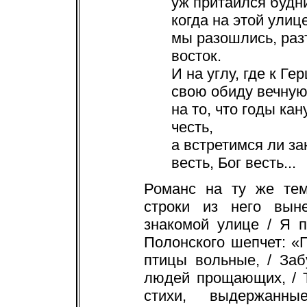
уж притаился будн
когда на этой улиц
мы разошлись, раз
восток.
И на углу, где к Г
свою обиду вечную
на то, что годы ка
честь,
а встретимся ли за
весть, Бог весть...
Романс на ту же тем
строки из него вын
знакомой улице / Я 
Полонского шепчет: «
птицы вольные, / Заб
людей прощающих, / 
стихи, выдержанны