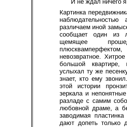
И не ждал ничего я,
Картинка передвижник
наблюдательностью 
различаем иной замысе
сообщает один из 
щемящее прош
плюсквамперфект
невозвратное. Хитро
большой квартире, 
услыхал ту же песенк
знает, кто ему звони
этой истории пронзи
зеркала и непонятные
разладе с самим соб
любовной драме, а б
заводимая пластинка 
дают допеть только 