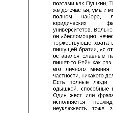
поэтами как Пушкин, Т
же до счастья, ума и м
полном наборе, л
юридических фак
университетов. Вольно
он «беспомощно, нечес
торжествующе хватать
пишущей братии, «с о
оставался славным п
пишет-то Рейн как раз
его личного мнения
частности, никакого дел
Есть полные люди, 
одышкой, способные 
Один жест или фраза
исполняется неожи
неуклюжесть тоже з