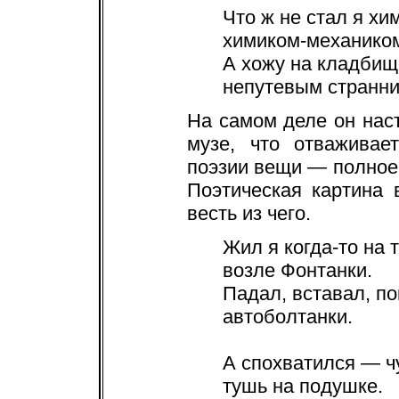
Что ж не стал я хи
химиком-механико
А хожу на кладбищ
непутевым странн
На самом деле он наст
музе, что отваживае
поэзии вещи — полное 
Поэтическая картина 
весть из чего.
Жил я когда-то на 
возле Фонтанки.
Падал, вставал, п
автоболтанки.
А спохватился — ч
тушь на подушке.