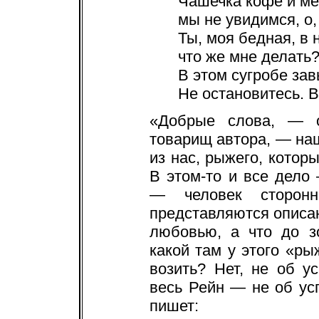
Чашечка кофе и м
мы не увидимся, о,
Ты, моя бедная, в
что же мне делать?
В этом сугробе зав
Не остановитесь. В
«Добрые слова, — о
товарищ автора, — на
из нас, рыжего, котор
В этом-то и все дел
— человек сторонн
представляются описа
любовью, а что до з
какой там у этого «ры
возить? Нет, не об у
весь Рейн — не об усп
пишет: