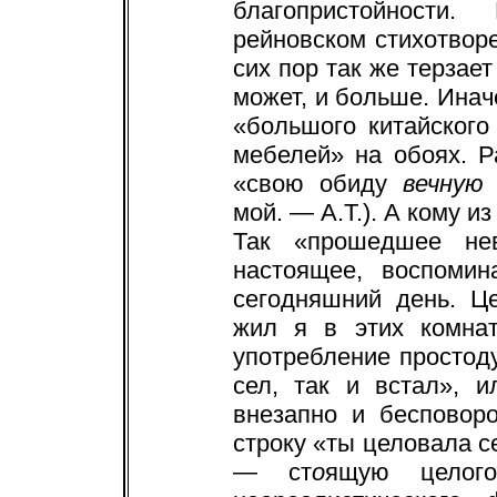
благопристойности
рейновском стихотвор
сих пор так же терзает
может, и больше. Инач
«большого китайского
мебелей» на обоях. 
«свою обиду
вечную
мой. — А.Т.). А кому из
Так «прошедшее нев
настоящее, воспомин
сегодняшний день. Це
жил я в этих комнат
употребление простод
сел, так и встал», 
внезапно и бесповоро
строку «ты целовала с
— ст
о
ящую целого