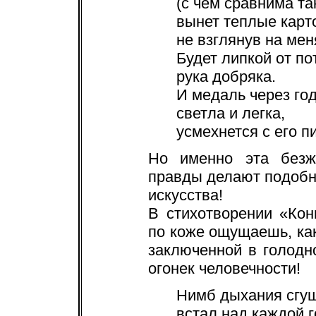
(с чем сравнима та
вынет теплые карто
не взглянув на мен
Будет липкой от по
рука добряка.
И медаль через го
светла и легка,
усмехнется с его п
Но именно эта безжа
правды делают подоб
искусства!
В стихотворении «Ко
по коже ощущаешь, как
заключенной в голодно
огонек человечности!
Нимб дыхания сгу
встал над каждой г