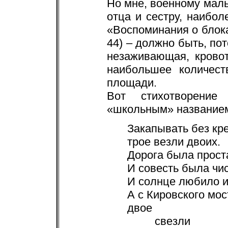
Но мне, военному мал
отца и сестру, наибол
«Воспоминания о блок
44) – должно быть, пот
незаживающая, крово
наибольшее количест
площади.
Вот стихотворение
«школьным» название
Закапывать без кр
трое везли двоих.
Дорога была прост
И совесть была чис
И солнце любило и
А с Кировского мос
двое
свезли