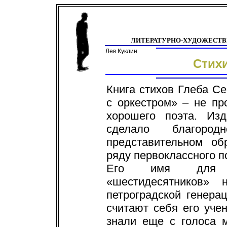
ЛИТЕРАТУРНО-ХУДОЖЕСТ
Лев Куклин
Стихи
Книга стихов Глеба С
с оркестром» – не пр
хорошего поэта. Изд
сделало благоро
представительном об
ряду первоклассного п
Его имя для по
«шестидесятников»
петроградской генера
считают себя его уче
знали еще с голоса 