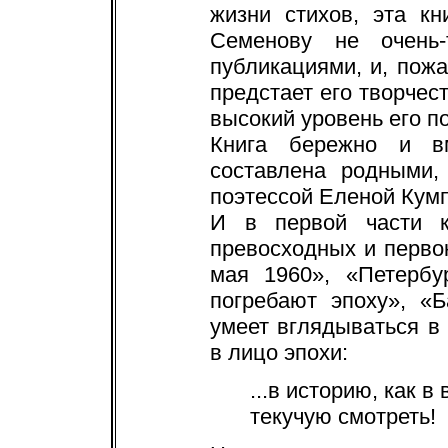
жизни стихов, эта кн
Семенову не очень
публикациями, и, пож
предстает его творче
высокий уровень его п
Книга бережно и в
составлена родными,
поэтессой Еленой Кумп
И в первой части кн
превосходных и первок
мая 1960», «Петербу
погребают эпоху», «Б
умеет вглядываться в
в лицо эпохи:
...в историю, как в
текучую смотреть!