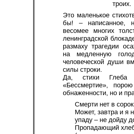
троих.
Это маленькое стихотв
бы! – написанное, 
весомее многих толс
ленинградской блокад
размаху трагедии оса
на медленную голо
человеческой души вм
силы строки.
Да, стихи Глеба 
«Бессмертие», поро
обнаженности, но и пр
Смерти нет в сорок
Может, завтра и я 
упаду – не дойду д
Пропадающий хлеб