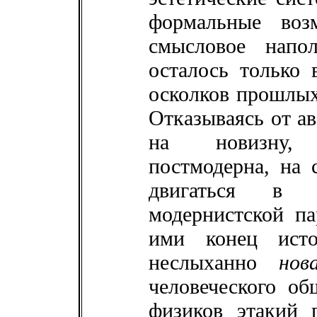
формальные воз
смысловое напо
осталось только 
осколков прошлых
Отказываясь от ав
на новизну,
постмодерна, на 
двигаться в
модернистской п
ими конец ист
неслыханно
нов
человеческого об
физиков этакий 