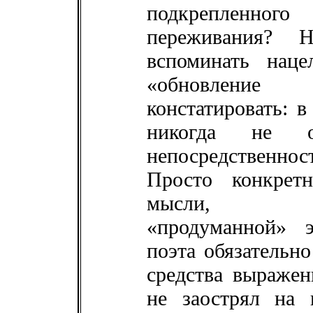
подкрепленн
переживания? 
вспоминать нац
«обновление
констатировать: в
никогда не ог
непосредственн
Просто конкрет
мысли, отре
«продуманной» 
поэта обязательн
средства выражен
не заострял на 