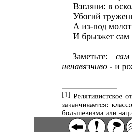
Взгляни: в оск
Убогий тружени
А из-под молот
И брызжет сам
Заметьте:
сам
ненавязчиво
- и ро
[1]
Релятивистское о
заканчивается: клас
большевизма или нац