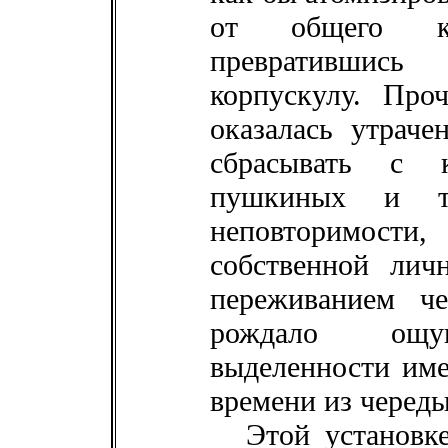
от общего кул
превратившис
корпускулу. Про
оказалась утраче
сбрасывать с к
пушкиных и то
неповторимо
собственной лич
переживанием че
рождало ощущ
выделенности име
времени из череды
Этой установк