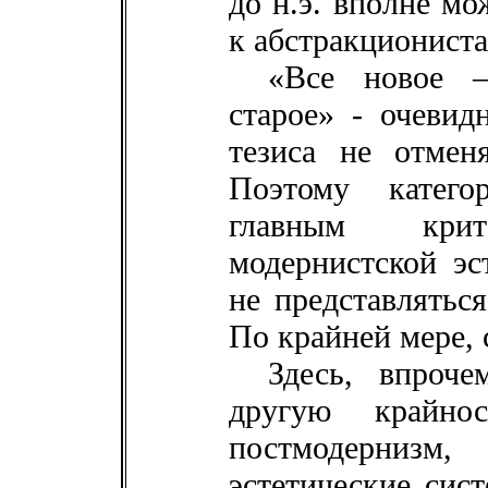
до н.э. вполне м
к абстракциониста
«Все новое 
старое» - очевид
тезиса не отменя
Поэтому катег
главным кри
модернистской эс
не представляться
По крайней мере,
Здесь, впроче
другую крайно
постмодернизм,
эстетические сис