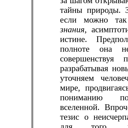
за шагом открыва
тайны природы. З
если можно так
знания
, асимптот
истине. Предпо
полноте она не
совершенствуя 
разрабатывая нов
уточняем челове
мире, продвигая
пониманию под
вселенной. Впроч
тезис о неисчерп
для того, чт