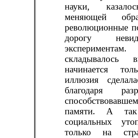
науки, казало
меняющей об
революционные п
дорогу неви
эксперимента
складывалось в
начинается тол
иллюзия сделал
благодаря ра
способствовавше
памяти. А так
социальных уто
только на стр