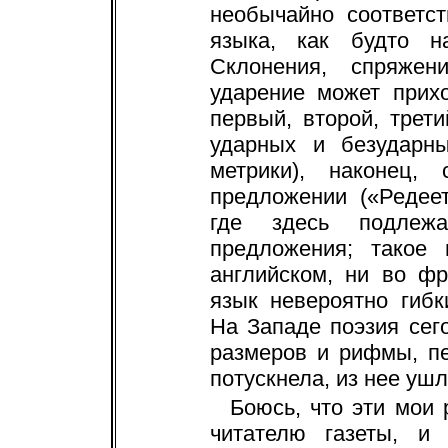
необычайно соответс
языка, как будто н
Склонения, спряжен
ударение может прих
первый, второй, трет
ударных и безударн
метрики), наконец,
предложении («Редее
где здесь подле
предложения; такое 
английском, ни во ф
язык невероятно гиб
На Западе поэзия сег
размеров и рифмы, п
потускнела, из нее уш
Боюсь, что эти мои
читателю газеты, и