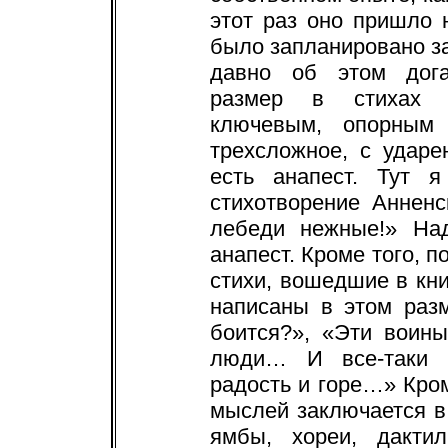
этот раз оно пришло 
было запланировано за
давно об этом дога
размер в стихах н
ключевым, опорным
трехсложное, с ударе
есть анапест. Тут 
стихотворение Анненс
лебеди нежные!» На
анапест. Кроме того, п
стихи, вошедшие в книг
написаны в этом раз
боится?», «Эти воин
люди… И все-таки 
радость и горе…» Кро
мыслей заключается в
ямбы, хореи, дакти