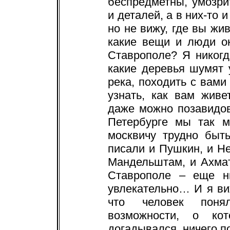
беспредметны, умозр
и деталей, а в них-то 
но не вижу, где вы жив
какие вещи и люди о
Ставрополе? Я никогд
какие деревья шумят у
река, походить с вами
узнать, как вам жив
даже можно позавидов
Петербурге мы так м
москвичу трудно быт
писали и Пушкин, и Не
Мандельштам, и Ахма
Ставрополе – еще ни
увлекательно… И я виж
что человек поня
возможности, о к
догадывался, ничего п