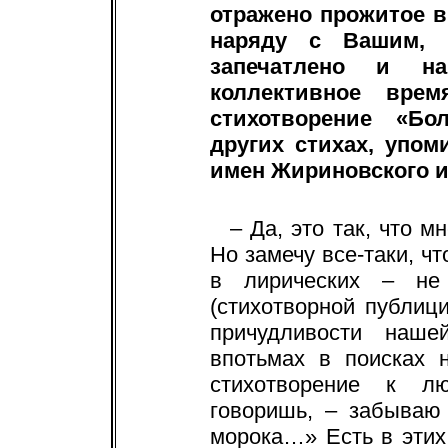
отражено прожитое в
наряду с Вашим, 
запечатлено и на
коллективное врем
стихотворение «Бо
других стихах, упом
имен Жириновского 
– Да, это так, что м
Но замечу все-таки, ч
в лирических – не 
(стихотворной публици
причудливости наш
впотьмах в поисках 
стихотворение к л
говоришь, – забываю
морока…» Есть в этих