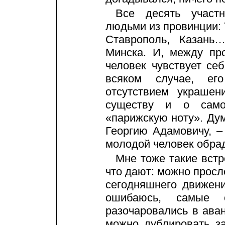
Все десять участ
людьми из провинции: 
Ставрополь, Казань
Минска. И, между пр
человек чувствует се
всяком случае, ег
отсутствием украшен
существу и о само
«парижскую ноту». Ду
Георгию Адамовичу, – 
молодой человек обра
Мне тоже такие вст
что дают: можно просл
сегодняшнего движен
ошибаюсь, самые 
разочаровались в аван
можно дублировать з