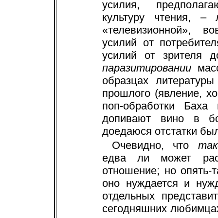
усилия, предполаг
культуру чтения, – 
«телевизионной», в
усилий от потребител
усилий от зрителя д
паразитировании
мас
образцах литературы
прошлого (явление, хо
поп-обработки Баха 
допивают вино в бо
доедаюся отстатки бы
Очевидно, что
та
едва ли может рас
отношение; но опять-
оно нуждается и нуж
отдельных представи
сегодняшних любимцах