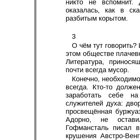
никто не вспомнит. 
оказалась, как в ск
разбитым корытом.
3
О чём тут говорить?
этом обществе плачевн
Литература, принося
почти всегда мусор.
Конечно, необходим
всегда. Кто-то долж
заработать себе н
служителей духа: дво
просвещённая буржуаз
Адорно, не остави
Гофмансталь писал в
крушения Австро-Вен