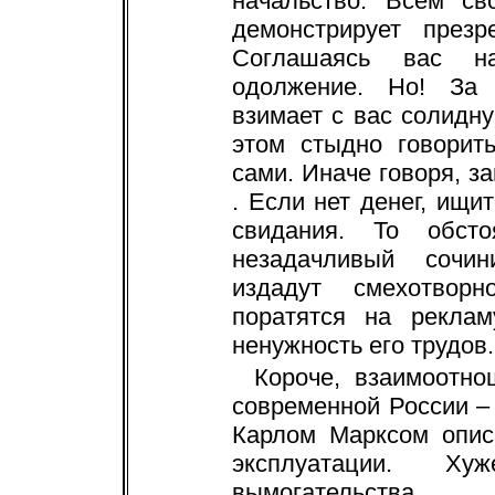
начальство. Всем с
демонстрирует презр
Соглашаясь вас на
одолжение. Но! За 
взимает с вас солидну
этом стыдно говорит
сами. Иначе говоря, з
. Если нет денег, ищи
свидания. То обсто
незадачливый сочи
издадут смехотвор
поратятся на реклам
ненужность его трудов.
Короче, взаимоотно
современной России –
Карлом Марксом опис
эксплуатации. Х
вымогательства.