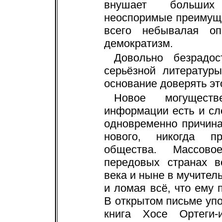
внушает больших
неоспоримые преимуще
всего небывалая оп
демократизм.
Довольно безрадос
серьёзной литератур
основание доверять эт
Новое могуществ
информации есть и сле
одновременно причина
нового, никогда п
общества. Массов
передовых странах в
века и ныне в мучител
и ломая всё, что ему 
В открытом письме уп
книга Хосе Ортеги-и