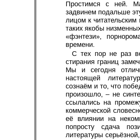
Простимся с ней. Ма
задвинем подальше эт
лицом к читательским
таких якобы низменных
«фэнтези», порнором
времени.
С тех пор не раз в
стирания границ замеч
Мы и сегодня отлич
настоящей литерат
сознаём и то, что побе
произошло, – не синте
ссылались на промеж
коммерческой словесно
её влиянии на неком
попросту сдача поз
литературы серьёзной,