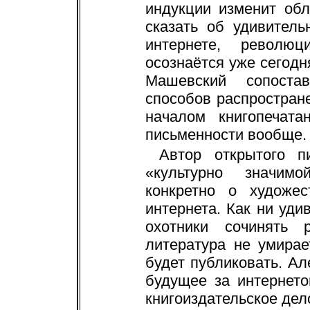
индукции изменит обл
сказать об удивител
интернете, революц
осознаётся уже сегодня
Машевский сопоста
способов распростран
началом книгопечата
письменности вообще.
Автор открытого 
«культурно значим
конкретно о художес
интернета. Как ни уди
охотники сочинять
литература не умирае
будет публиковать. А
будущее за интернет
книгоиздательское дело