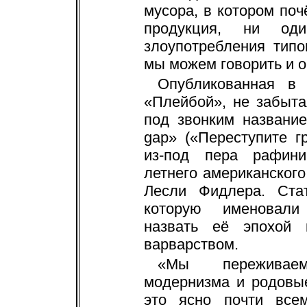
мусора, в котором поч
продукция, ни од
злоупотребления типо
мы можем говорить и о
Опубликованная в
«Плейбой», не забыта
под звонким названием
gap» («Переступите г
из-под пера рафинир
летнего американского
Лесли Фидлера. Стат
которую именовали
назвать её эпохой 
варварством.
«Мы переживаем
модернизма и родовы
это ясно почти все