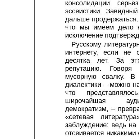
консолидации серьё
эссеистики. Завидны
дальше продержаться. 
что мы имеем дело к
исключение подтвержд
Русскому литератур
интернету, если не 
десятка лет. За э
репутацию. Говоря
мусорную свалку. В
диалектики – можно на
что представлялос
широчайшая аудит
демократизм, – превр
«сетевая литератур
заблуждение: ведь на
отсеивается никакими 