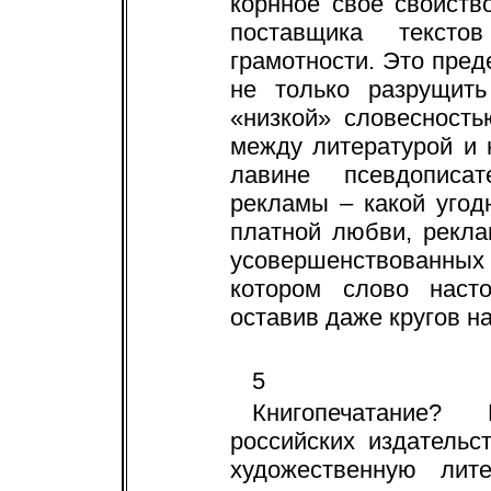
корнное свое свойств
поставщика текст
грамотности. Это пред
не только разрущит
«низкой» словесность
между литературой и 
лавине псевдописат
рекламы – какой угод
платной любви, рекл
усовершенствованных 
котором слово насто
оставив даже кругов н
5
Книгопечатание?
российских издатель
художественную лит