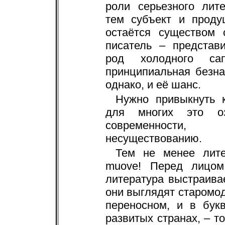
роли серьезного лит
тем субъект и проду
остаётся существом 
писатель – представ
род холодного са
принципиальная безна
однако, и её шанс.
Нужно привыкнуть 
для многих это оз
современности,
несуществованию.
Тем не менее лите
muove! Перед лицом
литература выстраива
они выглядят старомо
переносном, и в бук
развитых странах, – т