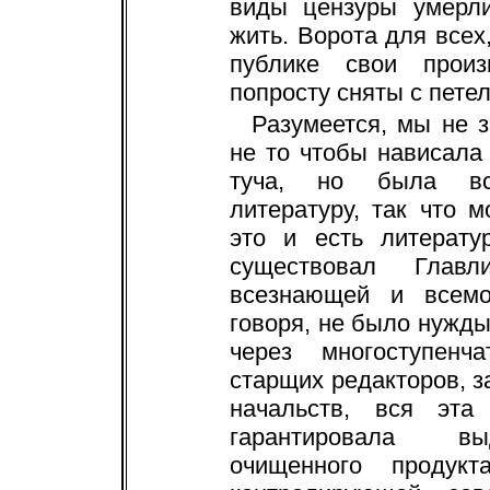
виды цензуры умерли
жить. Ворота для всех,
публике свои произ
попросту сняты с петел
Разумеется, мы не 
не то чтобы нависала 
туча, но была вст
литературу, так что 
это и есть литерату
существовал Главл
всезнающей и всемо
говоря, не было нужды
через многоступен
старщих редакторов, 
начальств, вся эт
гарантировала выд
очищенного продукт