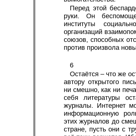
Перед этой беспард
руки. Он беспомощ
институты социаль
организаций взаимопо
союзов, способных от
против произвола нов
6
Остаётся – что же ос
автору открытого пи
ни смешно, как ни пе
себя литературы ост
журналы. Интернет м
информационную роль
этих журналов до сме
стране, пусть они с т