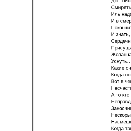
Достойн
Смирять
Иль над
И в сме
Покончи
И знать
Сердечн
Присущи
Желанна
Уснуть… 
Какие с
Когда по
Вот в че
Несчаст
А то кто
Неправд
Заносчив
Нескоры
Насмешк
Когда та