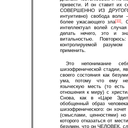
привести. И он ставит их 
СОВЕРШЕННО ИЗ ДРУГОГО 
интуитивно) свобода воли 
более ужасающего зла
[11]
. 
интеллектуал волей случая
делать нечего, это и зн
витальностью. Повторюс
контролируемой разумом
применить.
Это непонимание себ
шизофренической стадии, яв
своего состояния как безум
ума, потому что ему не
языческую месть (то есть 
отношения к миру) с христи
Снова, как в «Царе Эдип
обобщенный образ человека
шизофренического: он хоче
(смыслами, ценностями) но
которого отказаться от мест
безумен, что он ЧЕЛОВЕК, сл