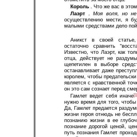
Король
. Что же вас в это
Лаэрт
.
Моя воля, но не
осуществлению мести, я бу
малыми средствами дело пой
Аникст в своей статье
остаточно сравнить "восст
Известно, что Лаэрт, как то
отца, действует не раздум
щепетилен в выборе средс
останавливает даже преступл
королем, чтобы предательски
является с нравственной точ
он это сам сознает перед сме
Гамлет ведет себя иначе
[1
нужно время для того, чтобы
Да, Гамлет предается раздум
жизни героя отнюдь не бесп
познанию жизни в ее глубоч
познание дорогой ценой, це
путь познания Гамлет проход