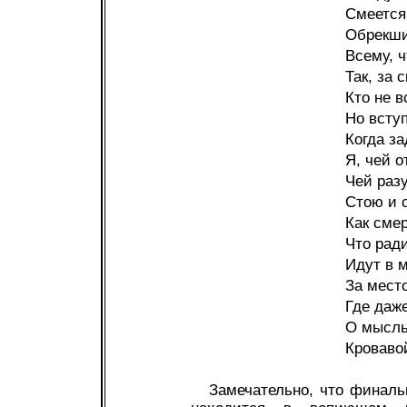
Смеется
Обрекши 
Всему, ч
Так, за 
Кто не 
Но вступ
Когда за
Я, чей о
Чей раз
Стою и 
Как смер
Что рад
Идут в м
За место
Где даж
О мысль
Кровавой
Замечательно, что финаль