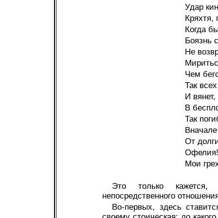
Удар кин
Кряхтя,
Когда б
Боязнь с
Не возв
Миритьс
Чем бег
Так все
И вянет,
В беспл
Так пог
Вначале
От долги
Офелия!
Мои гре
Это только кажется,
непосредственного отношения
Во-первых, здесь ставитс
своему стоическая: до каког