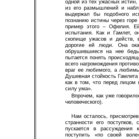
одной из тех ужасных истин,
из его размышлений и набл
выдержал бы подобного ис
познанию истины через горе
пример этого – Офелия. Ей
испытания. Как и Гамлет, о
скопище ужасов и действ, 
дорогие ей люди. Она ока
обрушившиеся на нее беды
пытается понять происходящ
всего нагромождения противор
враг ее любимого, а любимы
Душевная стойкость Гамлета 
как в том, что перед лицом
силу ума».
Впрочем, как уже говорило
человеческого).
Нам осталось, присмотревш
странности его поступков,
пускается в рассуждения к
поступить «по своей воле»