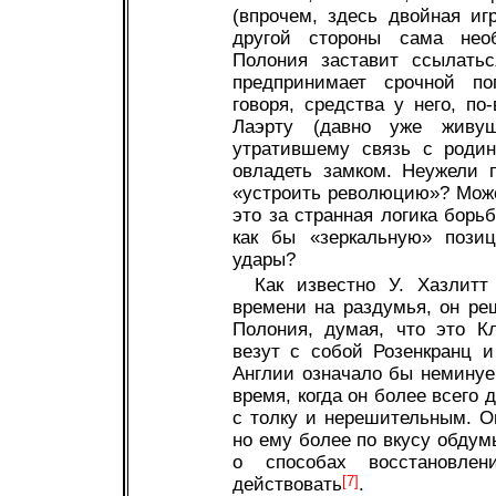
(впрочем, здесь двойная игр
другой стороны сама необ
Полония заставит ссылатьс
предпринимает срочной п
говоря, средства у него, по
Лаэрту (давно уже живу
утратившему связь с родин
овладеть замком. Неужели 
«устроить революцию»? Может
это за странная логика борь
как бы «зеркальную» позиц
удары?
Как известно У. Хазлитт
времени на раздумья, он ре
Полония, думая, что это К
везут с собой Розенкранц и
Англии означало бы неминуе
время, когда он более всего 
с толку и нерешительным. Он
но ему более по вкусу обдум
о способах восстановле
действовать
[7]
.