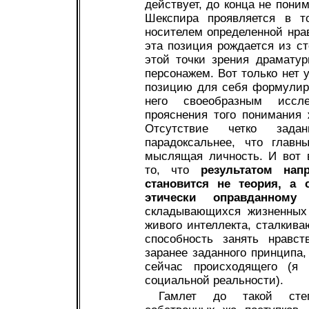
действует, до конца не пони
Шекспира проявляется в т
носителем определенной нрав
эта позиция рождается из с
этой точки зрения драмату
персонажем. Вот только нет 
позицию для себя формулиро
него своеобразным иссле
прояснения того понимания 
Отсутствие четко зада
парадоксальнее, что главн
мыслящая личность. И вот 
то, что
результатом нап
становится не теория, а 
этически оправданном
складывающихся жизненных 
живого интеллекта, сталкив
способность занять нравс
заранее заданного принципа,
сейчас происходящего (я 
социальной реальности).
Гамлет до такой степ