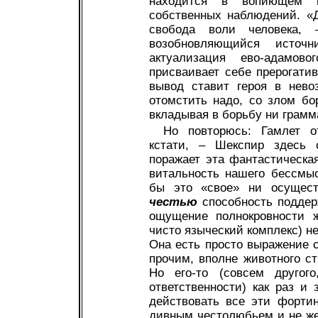
находится в вопиющем 
собственных наблюдений. «Д
свобода воли человека, 
возобновляющийся источ
актуализация ево-адамово
присваивает себе прерогати
вывод ставит героя в нево
отомстить надо, со злом бо
вкладывая в борьбу ни грамм
Но повторюсь: Гамлет о
кстати, – Шекспир здесь о
поражает эта фантастическа
витальность нашего бессмыс
бы это «свое» ни осущест
честью
способность поддер
ощущение полнокровности ж
чисто языческий комплекс) не
Она есть просто выражение
прочим, вполне животного ст
Но его-то (совсем другог
ответственности) как раз и 
действовать все эти фортин
дивным честолюбьем и не же