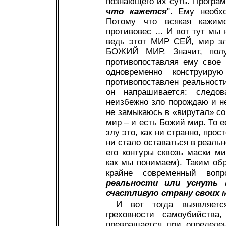
познающего их суть. Програм
что кажется
". Ему необх
Потому что всякая кажи
противовес … И вот тут мы н
ведь этот МИР СЕЙ, мир зл
БОЖИЙ МИР. Значит, полу
противопоставляя ему свое
одновременно конструиру
противопоставлен реальности,
он напрашивается: следо
неизбежно зло порождаю и не
не замыкаюсь в «вирутал» со
мир – и есть Божий мир. То 
злу это, как ни странно, прос
ни стало оставаться в реальн
его контуры сквозь маски ми
как мы понимаем). Таким обра
крайне современный воп
реальности или уснуть 
счастливую страну своих 
И вот тогда выявляетс
греховности самоубийства,
превращается при определе