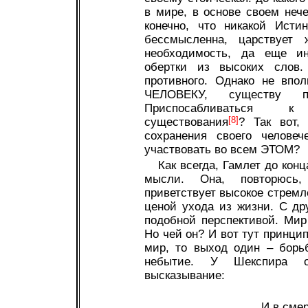
в мире, в основе своем нече
конечно, что никакой Исти
бессмысленна, царствует 
необходимость, да еще ин
обертки из высоких слов.
противного. Однако не впо
ЧЕЛОВЕКУ, существу 
Приспосабливаться 
существования
[8]
? Так вот,
сохранения своего человеч
участвовать во всем ЭТОМ?
Как всегда, Гамлет до кон
мысли. Она, повторюсь,
приветствует высокое стремл
ценой ухода из жизни. С др
подобной перспективой. Мир
Но чей он? И вот тут принци
мир, то выход один – борь
небытие. У Шекспира оч
высказывание:
И в сме