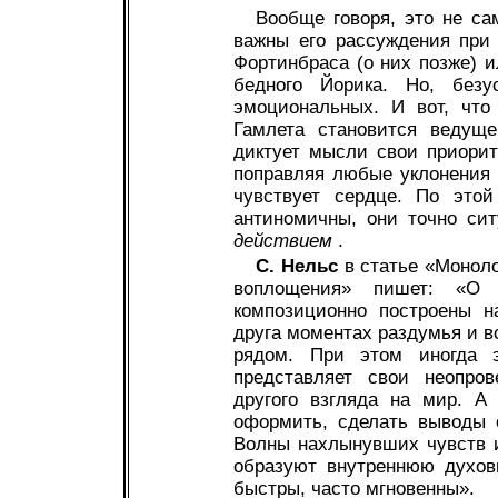
Вообще говоря, это не с
важны его рассуждения при
Фортинбраса (о них позже) 
бедного Йорика. Но, без
эмоциональных. И вот, что
Гамлета становится ведуще
диктует мысли свои приорит
поправляя любые уклонения 
чувствует сердце. По этой
антиномичны, они точно си
действием
.
С. Нельс
в статье «Монол
воплощения» пишет: «О 
композиционно построены н
друга моментах раздумья и в
рядом. При этом иногда э
представляет свои неопро
другого взгляда на мир. А
оформить, сделать выводы 
Волны нахлынувших чувств и
образуют внутреннюю духов
быстры, часто мгновенны».