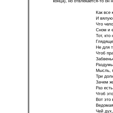
конца), но отвлекается-то он н
Как все 
И вялую
Что чело
Сном и 
Тот, кто
Глядяще
Не для 
Чтоб пра
Забвень
Раздумы
Мысль, 
Три доли
Зачем жи
Раз есть
Чтоб это
Вот это 
Ведомая
Чей дух