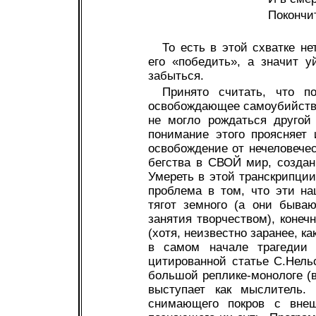
Покончи
То есть в этой схватке не
его «победить», а значит 
забыться.
Принято считать, что по
освобождающее самоубийство
не могло рождаться другой
понимание этого проясняет
освобождение от нечеловече
бегства в СВОЙ мир, созда
Умереть в этой транскрипции
проблема в том, что эти н
тягот земного (а они быва
занятия творчеством), коне
(хотя, неизвестно заранее, к
в самом начале трагедии 
цитированной статье С.Нель
большой реплике-монологе (в
выступает как мыслитель.
снимающего покров с вне