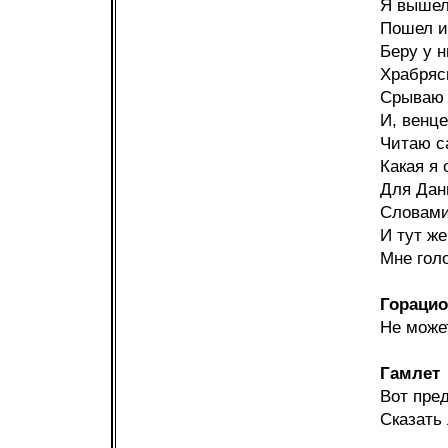
Я вышел
Пошел и
Беру у н
Храбряс
Срываю 
И, венц
Читаю са
Какая я 
Для Дан
Словами
И тут же
Мне голо
Горацио
Не може
Гамлет
Вот пре
Сказать 