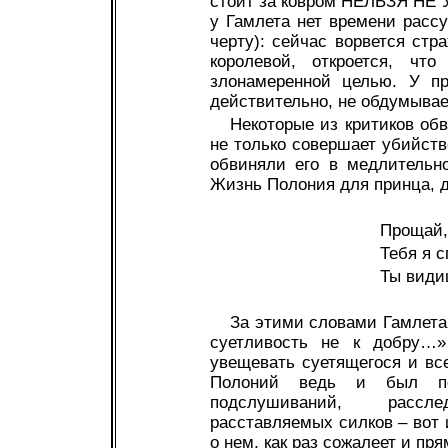
стоит за ковром НЕЛЬЗЯ НЕ У
у Гамлета нет времени рассу
черту): сейчас ворвется стр
королевой, откроется, чт
злонамеренной целью. У п
действительно, не обдумывае
Некоторые из критиков обв
не только совершает убийств
обвиняли его в медлительно
Жизнь Полония для принца, д
Прощай,
Тебя я с
Ты видиш
За этими словами Гамлета 
суетливость не к добру…
увещевать суетящегося и вс
Полоний ведь и был по
подслушиваний, рассл
расставляемых силков – вот и
о нем, как раз сожалеет и пря