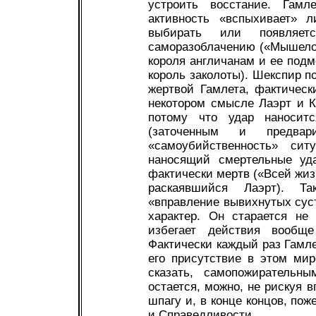
устроить восстание. Гамл
активность «вспыхивает» л
выбирать или появляет
саморазоблачению («Мышелов
короля англичанам и ее подм
король заколоты). Шекспир по
жертвой Гамлета, фактическ
некотором смысле Лаэрт и 
потому что удар наноси
(заточенным и предвар
«самоубийственность» си
наносящий смертельные уд
фактически мертв («Всей жизн
раскаявшийся Лаэрт). Т
«вправление вывихнутых сус
характер. Он старается не
избегает действия вообщ
Фактически каждый раз Гамлет
его присутствие в этом мир
сказать, самопожирательн
остается, можно, не рискуя 
шпагу и, в конце концов, по
и Справедливости.