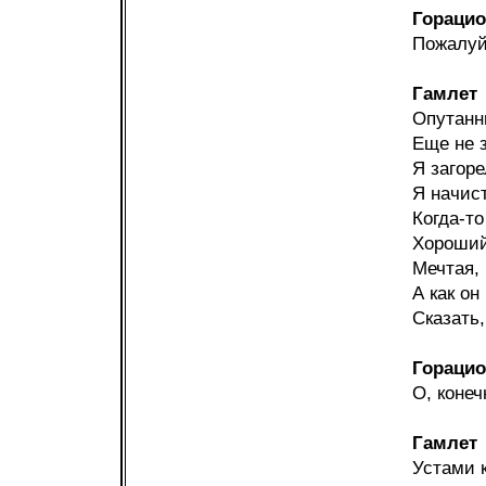
Горацио
Пожалуй
Гамлет
Опутанн
Еще не з
Я загоре
Я начист
Когда-то
Хороший
Мечтая, 
А как он
Сказать,
Горацио
О, конеч
Гамлет
Устами к