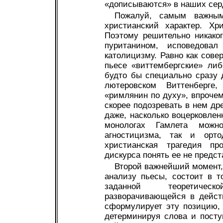
«дописываются» в наших сер
Пожалуй, самым важным
христианский характер. Хр
Поэтому решительно никако
пуританином, исповедова
католицизму. Равно как сове
пьесе «виттембергские» ли
будто бы специально сразу 
лютеровском Виттенберг
«римлянин по духу», впрочем,
скорее подозревать в нем др
даже, насколько воцерковле
монологах Гамлета мож
агностицизма, так и орто
христианская трагедия пр
дискурса понять ее не предс
Второй важнейший момент, 
анализу пьесы, состоит в т
заданной теоретичес
разворачивающейся в действ
сформулирует эту позицию, о
детерминируя слова и посту