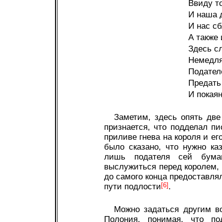
Ввиду то
И наша 
И нас с
А также 
Здесь с
Немедля
Подател
Предать
И покаян
Заметим, здесь опять две
признается, что подделал п
приливе гнева на короля и ег
было сказано, что нужно ка
лишь подателя сей бума
выслужиться перед королем, 
до самого конца предоставля
пути подлости
[6]
.
Можно задаться другим в
Полония, понимая, что по