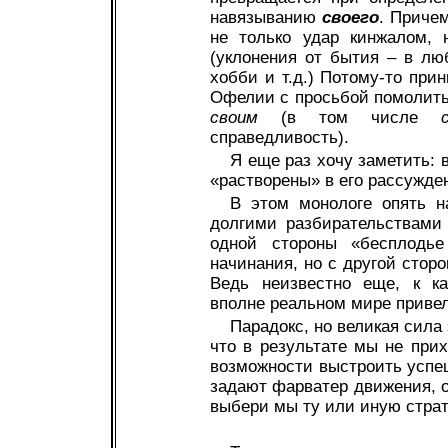
навязыванию
своего
. Приче
не только удар кинжалом, 
(уклонения от бытия – в лю
хобби и т.д.) Потому-то при
Офелии с просьбой помолитьс
своим
(в том числе
справедливость).
Я еще раз хочу заметить: 
«растворены» в его рассужден
В этом монологе опять н
долгими разбирательствами 
одной стороны «бесплодье
начинания, но с другой сторо
Ведь неизвестно еще, к к
вполне реальном мире приве
Парадокс, но великая сила
что в результате мы не при
возможности выстроить усп
задают фарватер движения, 
выбери мы ту или иную страт