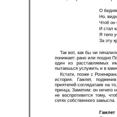
О бедня
Но, видн
Чтоб он 
И стал 
Я тело у
За эту к
Так вот, как бы ни печали
понимает: рано или поздно П
один из расставляемых и
пытаешься услужить и в каки
Кстати, позже с Розенкран
история. Гамлет, подмени
приятелей-соглядатаев на то
принца. Заметим: он ничего 
не воспротивится тому, чт
сетях собственного замысла.
Гамлет