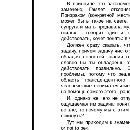
В принципе это закономе
замечено, Гамлет отклан
Призраком (конкретной мест
может быть такое на свете
супруга и мать предавала му
гниль», – говорит один из 
действовать, хочет понять: в
Должен сразу сказать, ч
задачу, причем задачу чисто 
обладая полнотой знания о
словно бы ты обладаешь эт
действовать правильно. 
проблемы, потому что реше
область трансцендентного
человеческие понимательные
на помощь самого этого Тран
И, однако же, его не отп
ощущаемая им задача: понять
во зле, то почему мы с эти
покинуть?
Тут мы приходим к знамен
or not to be».