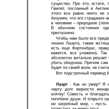
существо. Про это, кстати, 
Гамлет, посланный в Англи
этого все равно никто не 
безумен, что его страдания 
в человеке – природное (тел
В обычном состоянии одн
приглушено.
Чтобы нам было все преде
линию Лаэрта, также мстящ
есть еще Фортинбрас, прав
кажется, все улажено). Та
абсолютно витально решает
убить обидчика. Причем сам 
будет по своей воле, не счита
Вот подстрочный перевод 
Лаэрт
. Как он умер? Я 
черту долг верности мона
клятву! Совесть и благода
погибели души. И открыто зая
ни загробный мир, – пусть 
отомстить за моего отца.