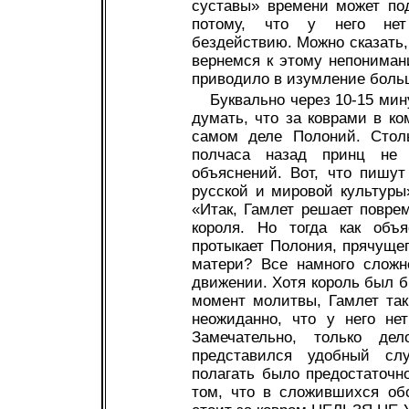
суставы» времени может по
потому, что у него нет
бездействию. Можно сказать,
вернемся к этому непониман
приводило в изумление боль
Буквально через 10-15 мин
думать, что за коврами в ко
самом деле Полоний. Столь
полчаса назад принц не 
объяснений. Вот, что пишут
русской и мировой культур
«Итак, Гамлет решает повре
короля. Но тогда как объ
протыкает Полония, прячущег
матери? Все намного сложн
движении. Хотя король был б
момент молитвы, Гамлет так
неожиданно, что у него не
Замечательно, только д
представился удобный сл
полагать было предостаточно
том, что в сложившихся обс