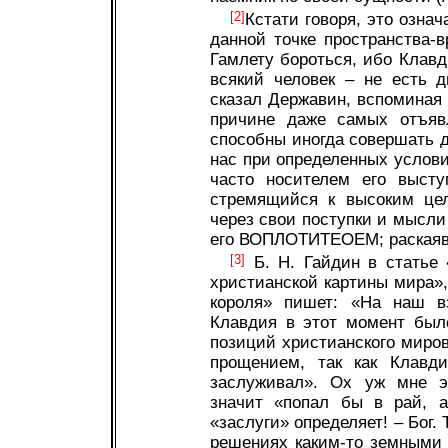
[2]
Кстати говоря, это означ
данной точке пространства-в
Гамлету бороться, ибо Клавди
всякий человек – не есть д
сказал Державин, вспоминая 
причине даже самых отъявл
способны иногда совершать д
нас при определенных условия
часто носителем его высту
стремящийся к высоким цел
через свои поступки и мысли
его ВОПЛОТИТЕОЕМ; раскаявш
[3]
Б. Н. Гайдин в статье 
христианской картины мира»
короля» пишет: «На наш вз
Клавдия в этот момент был
позиций христианского миро
прощением, так как Клавд
заслуживал». Ох уж мне эт
значит «попал бы в рай, а
«заслуги» определяет! – Бог.
решениях каким-то земными 