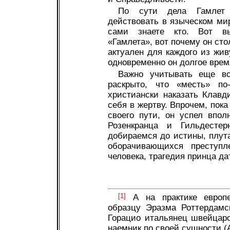
По сути дела Гамлет 
действовать в языческом мир
сами знаете кто. Вот вы
«Гамлета», вот почему он сто
актуален для каждого из жив
одновременно он долгое время
Важно учитывать еще вот
раскрыто, что «месть» по
христиански наказать Клавд
себя в жертву. Впрочем, пок
своего пути, он успел впол
Розенкранца и Гильдест
добираемся до истины, плут
оборачивающихся преступл
человека, трагедия принца да
[1]
А на практике европей
образцу Эразма Роттердамс
Горацио итальянец швейцарс
наемник по своей сущности (А