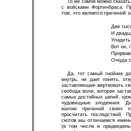
То же самое можно сказать
с войсками Фортинбраса. Пр
том, что является причиной з
Две тыс
И двадц
Уладить 
Вот он, 
Прорвавш
Откуда 
Да, тот самый гнойник до
внутрь, не дает понять, от
заставляющее жертвовать св
свобода воли, которая заста
самых достойных целей, гро
чудовищные злодеяния. Ди
малою причиной своих п
просчитать последствий. П
скотов мы отличаемся имен
(в том числе и предвидень