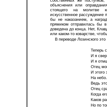
собственных же поступков,
объяснения или оправдания
стоящего на молитве ко
искусственное рассуждение п
бы не наказанием, а награ
прямиком отправилась бы в
доведена до конца. Нет, Кла
или каком-то коварстве, чтоб
В переводе Лозинского это 
Теперь с
И я свер
И я отмщ
Отец мой
И этого
На небо.
Ведь это
Отец ср
Когда ег
Каков ра
Но по то