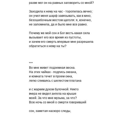
разве мог он на равных заговорить со мной?
Заходила к нему на час - торопилась вечно;
он учил меня шарф завязывать, как в кино,
безошибочным жестом щеголя: я, конечно,
не запомнила, да и было мне все равно.
Почему же мой сон и Бог весть какая сила
вызывает его все время из пустоты,
и зачем его смерть впервые мне разрешила
обратиться к нему на ты?
***
Во мне живет подземная весна.
На этих чайках - подпись океана,
и комната течет в проем окна,
легко сливаясь с шелестом платана
и с жарким духом булочной. Никто
вчера не видел ангела на крыше
моей. За что мне музыка, за что?
Всю ночь со мной о смерти говоривший
сон, заметая наскоро следы,