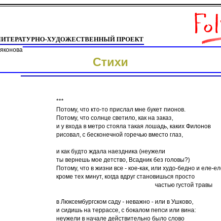
ЛИТЕРАТУРНО-ХУДОЖЕСТВЕННЫЙ ПРОЕКТ
ьяконова
Стихи
***
Потому, что кто-то прислал мне букет пионов.
Потому, что солнце светило, как на заказ,
и у входа в метро стояла такая лошадь, каких Филонов
рисовал, с бесконечной горечью вместо глаз,
и как будто ждала наездника (неужели
ты вернешь мое детство, Всадник без головы?)
Потому, что в жизни все - кое-как, или худо-бедно и еле-ел
кроме тех минут, когда вдруг становишься просто
частью густой травы
в Люксембургском саду - неважно - или в Ушково,
и сидишь на террассе, с бокалом пепси или вина:
неужели в начале действительно было слово