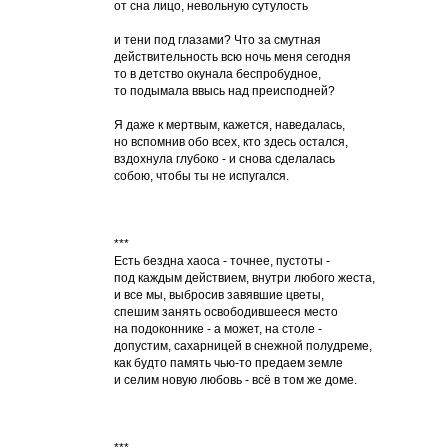
от сна лицо, невольную сутулость
и тени под глазами? Что за смутная
действительность всю ночь меня сегодня
то в детство окунала беспробудное,
то подымала ввысь над преисподней?
Я даже к мертвым, кажется, наведалась,
но вспомнив обо всех, кто здесь остался,
вздохнула глубоко - и снова сделалась
собою, чтобы ты не испугался.
***
Есть бездна хаоса - точнее, пустоты -
под каждым действием, внутри любого жеста,
и все мы, выбросив завявшие цветы,
спешим занять освободившееся место
на подоконнике - а может, на столе -
допустим, сахарницей в снежной полудреме,
как будто память чью-то предаем земле
и селим новую любовь - всё в том же доме.