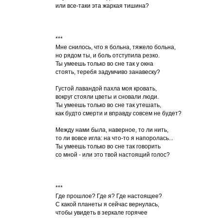
или все-таки эта жаркая тишина?
***
Мне снилось, что я больна, тяжело больна,
но рядом ты, и боль отступила резко.
Ты умеешь только во сне так у окна
стоять, теребя задумчиво занавеску?
Густой лавандой пахла моя кровать,
вокруг стояли цветы и сновали люди.
Ты умеешь только во сне так утешать,
как будто смерти и вправду совсем не будет?
Между нами была, наверное, то ли нить,
то ли вовсе игла: на что-то я напоролась...
Ты умеешь только во сне так говорить
со мной - или это твой настоящий голос?
***
Где прошлое? Где я? Где настоящее?
С какой планеты я сейчас вернулась,
чтобы увидеть в зеркале горячее