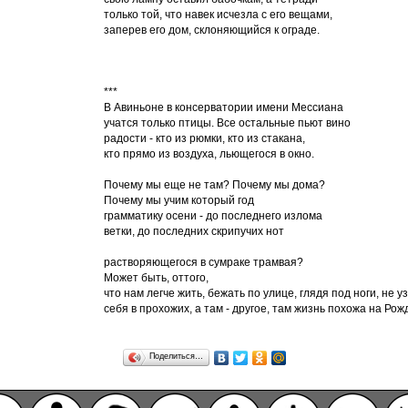
только той, что навек исчезла с его вещами,
заперев его дом, склоняющийся к ограде.
***
В Авиньоне в консерватории имени Мессиана
учатся только птицы. Все остальные пьют вино
радости - кто из рюмки, кто из стакана,
кто прямо из воздуха, льющегося в окно.
Почему мы еще не там? Почему мы дома?
Почему мы учим который год
грамматику осени - до последнего излома
ветки, до последних скрипучих нот
растворяющегося в сумраке трамвая?
Может быть, оттого,
что нам легче жить, бежать по улице, глядя под ноги, не у
себя в прохожих, а там - другое, там жизнь похожа на Рож
Поделиться…