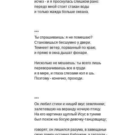
исчез - и я проснулась слишком рано:
передо мной стоит стакан воды
и только жажда больше океана.
***
Ты спрашиваешь: я не помешаю?
Становишься бесшумно у двери.
Темнеет ветер, порванный по краю,
и прямо в окна дышат фонари.
Нисколько не мешаешь: ты всего лишь
переворачиваешь все в груди
и в мире, и глаза слезами кол е шь.
Поэтому - конечно, проходи.
***
Он любил стихи и нищий вкус земляники;
залетевшую на веранду ночную птицу.
На его картинах щуплый Исус в тунике
был похож на босую девочку-танцовщицу;
говорят, он лишился разума, в завещаньи
свою лампу оставил бабочкам, а тетради -