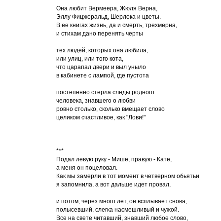
***
Она любит Вермеера, Жюля Верна,
Эллу Фицжеральд, Шерлока и цветы.
В ее книгах жизнь, да и смерть, трехмерна,
и стихам дано перенять черты
тех людей, которых она любила,
или улиц, или того кота,
что царапал двери и выл уныло
в кабинете с лампой, где пустота
постепенно стерла следы родного
человека, знавшего о любви
ровно столько, сколько вмещает слово
целиком счастливое, как "Лови!"
***
Подал левую руку - Мише, правую - Кате,
а меня он поцеловал.
Как мы замерли в тот момент в четверном обьятьи
я запомнила, а вот дальше идет провал,
и потом, через много лет, он всплывает снова,
полысевший, слегка насмешливый и чужой.
Все на свете читавший, знавший любое слово,