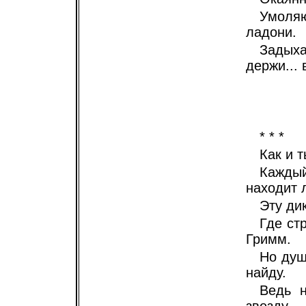
Умоляю
ладони.
Задыхая
держи... 
* * *
Как и т
Кажды
находит 
Эту ди
Где ст
Гримм.
Но душ
найду.
Ведь 