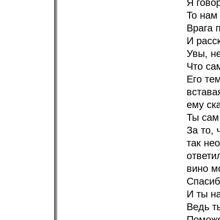
Я говор
То нам
Врага 
И расс
Увы, не
Что са
Его те
встава
ему ска
Ты сам
За то, 
так не
ответи
вино м
Спасибо
И ты н
Ведь т
Поможе