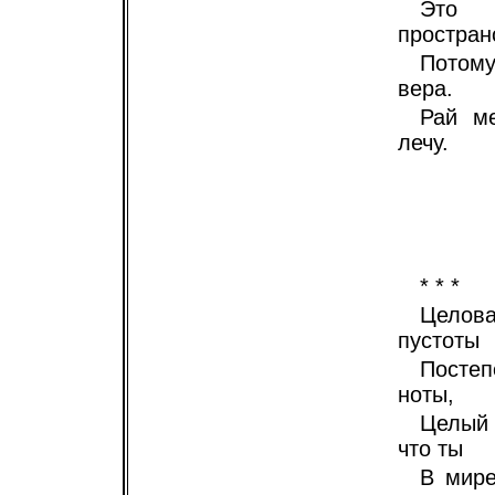
Это 
простран
Потому
вера.
Рай м
лечу.
* * *
Целов
пустоты
Посте
ноты,
Целый
что ты
В мире