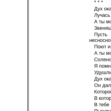
* * *
Дух ок
Лучась
А ты м
Звенящ
Пусть
несносн
Поют и
А ты м
Солено
Я помн
Удушли
Дух ок
Он дал
Которо
В кото
В тебе