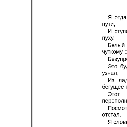
Я отда
пути,
И ступ
пуху.
Белый
чуткому 
Безупр
Это бу
узнал,
Из ла
бегущее 
Этот 
переполн
Посмот
отстал.
Я слов