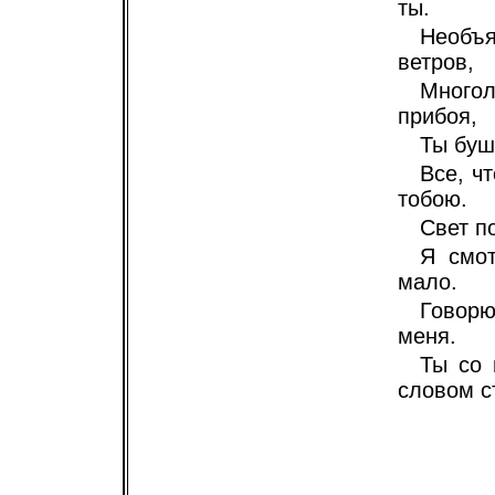
ты.
Необъя
ветров,
Многол
прибоя,
Ты буш
Все, ч
тобою.
Свет п
Я смот
мало.
Говорю
меня.
Ты со 
словом с