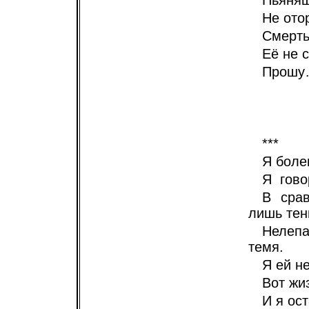
Пьянящ
Не отор
Смерть
Её не 
Прошу…
***
Я боле
Я гово
В срав
лишь тен
Нелепа
темя.
Я ей н
Вот жи
И я ос