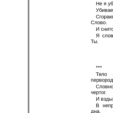
Не я у
Убивае
Сгора
Слово.
И снит
Я слов
Ты.
***
Тело 
первород
Словн
чертог.
И взды
В неп
дна.