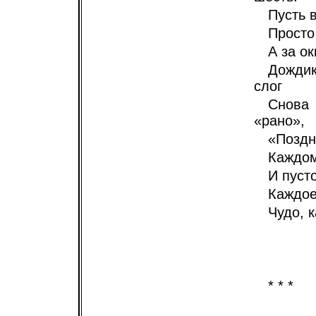
Пусть 
Просто 
А за о
Дожди
слог
Снова 
«рано»,
«Поздн
Каждом
И пуст
Каждое
Чудо, к
* * *