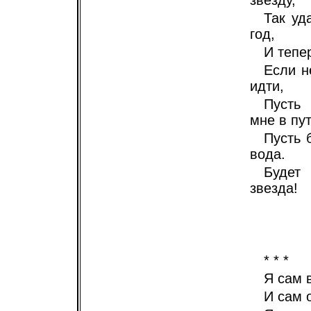
звезду,
Так уд
год,
И тепе
Если н
идти,
Пусть 
мне в пут
Пусть 
вода.
Будет
звезда!
* * *
Я сам 
И сам 