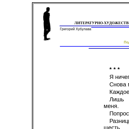
ЛИТЕРАТУРНО-ХУДОЖЕСТ
Григорий Хубулава
По
* * *
Я ничег
Снова 
Каждое
Лишь 
меня.
Попрос
Разни
шесть.