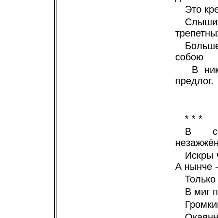
Это кре
Слыши
трепетны
Больш
собою
В ник
предлог.
* * *
В се
незажжён
Искры 
А нынче -
Только
В миг 
Громки
Окаянн