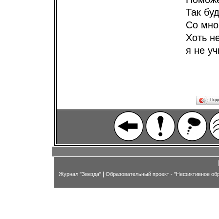
Так буд
Со мно
Хоть не
я не уч
Под
|
Журнал "Звезда"
Образовательный проект - "Нефиктивное об